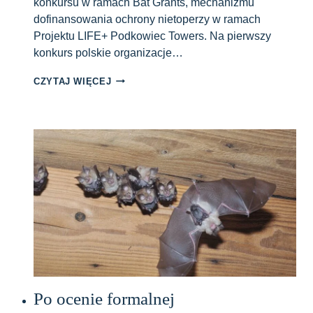
konkursu w ramach Bat Grants, mechanizmu
dofinansowania ochrony nietoperzy w ramach
Projektu LIFE+ Podkowiec Towers. Na pierwszy
konkurs polskie organizacje…
PIERWSZY
CZYTAJ WIĘCEJ
KONKURS
BAT
GRANTS
ROZSTRZYGNIĘTY
Po ocenie formalnej