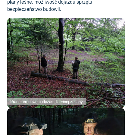
plany leśne, możliwość dojazdu sprzętu i
bezpieczeństwo budowli.
Prace terenowe podczas dziennej zmiany