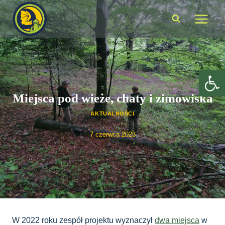
Przejdź
do
treści
Ot
Miejsca pod wieże, chaty i zimowiska
AKTUALNOŚCI
7 czerwca 2023
W 2022 roku zespół projektu wyznaczył
dwa miejsca
w