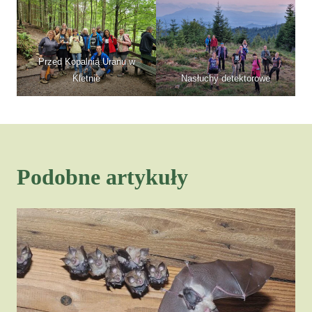
Przed Kopalnią Uranu w
Kletnie
Nasłuchy detektorowe
Podobne artykuły