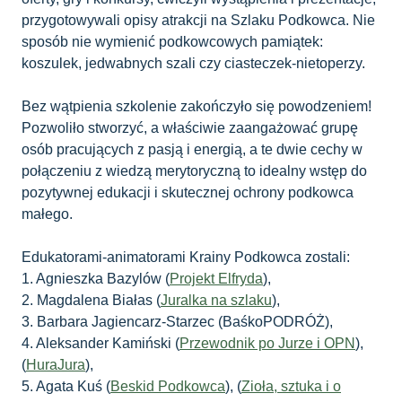
przygotowywali opisy atrakcji na Szlaku Podkowca. Nie
sposób nie wymienić podkowcowych pamiątek:
koszulek, jedwabnych szali czy ciasteczek-nietoperzy.
Bez wątpienia szkolenie zakończyło się powodzeniem!
Pozwoliło stworzyć, a właściwie zaangażować grupę
osób pracujących z pasją i energią, a te dwie cechy w
połączeniu z wiedzą merytoryczną to idealny wstęp do
pozytywnej edukacji i skutecznej ochrony podkowca
małego.
Edukatorami-animatorami Krainy Podkowca zostali:
1. Agnieszka Bazylów (
Projekt Elfryda
),
2. Magdalena Białas (
Juralka na szlaku
),
3. Barbara Jagiencarz-Starzec (BaśkoPODRÓŻ),
4. Aleksander Kamiński (
Przewodnik po Jurze i OPN
),
(
HuraJura
),
5. Agata Kuś (
Beskid Podkowca
), (
Zioła, sztuka i o