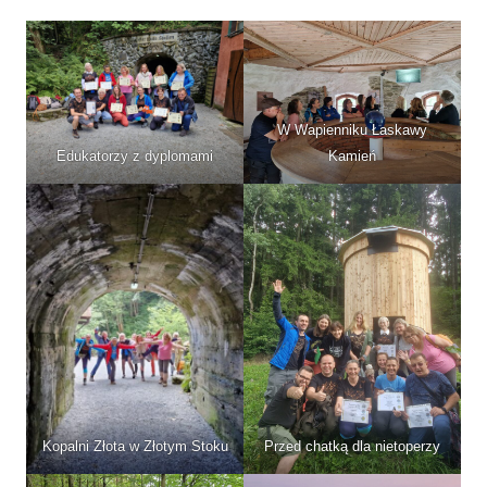
W Wapienniku Łaskawy
Edukatorzy z dyplomami
Kamień
Kopalni Złota w Złotym Stoku
Przed chatką dla nietoperzy