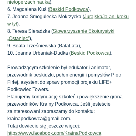
nietoperzach nauka
),
6. Magdalena Kuś (
Beskid Podkowca
),
7. Joanna Smogulecka-Mokrzycka (
JurajskaJa-ani kroku
w tył
),
8. Teresa Sieradzka (
Stowarzyszenie Ekoturystyki
„Ostaniec”
),
9. Beata Trześniewska (BataLata),
10. Joanna Urbaniak-Dudka (
Beskid Podkowca
).
Prowadzącym szkolenie był edukator i animator,
przewodnik beskidzki, pełen energii i pomysłów Piotr
Firlej, asystent do spraw promocji projektu LIFE+
Podkowiec Towers.
Planujemy kontynuację szkoleń i powiększenie grona
przewodników Krainy Podkowca. Jeśli jesteście
zainteresowani zapraszamy do kontaktu:
krainapodkowca@gmail.com.
Tutaj dowiecie się jeszcze więcej:
https://www.facebook.com/KrainaPodkowca