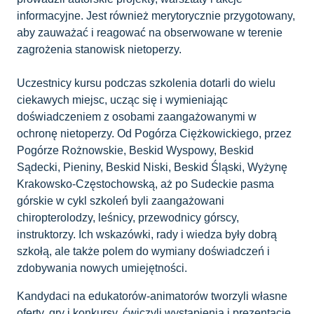
informacyjne. Jest również merytorycznie przygotowany,
aby zauważać i reagować na obserwowane w terenie
zagrożenia stanowisk nietoperzy.
Uczestnicy kursu podczas szkolenia dotarli do wielu
ciekawych miejsc, ucząc się i wymieniając
doświadczeniem z osobami zaangażowanymi w
ochronę nietoperzy. Od Pogórza Ciężkowickiego, przez
Pogórze Rożnowskie, Beskid Wyspowy, Beskid
Sądecki, Pieniny, Beskid Niski, Beskid Śląski, Wyżynę
Krakowsko-Częstochowską, aż po Sudeckie pasma
górskie w cykl szkoleń byli zaangażowani
chiropterolodzy, leśnicy, przewodnicy górscy,
instruktorzy. Ich wskazówki, rady i wiedza były dobrą
szkołą, ale także polem do wymiany doświadczeń i
zdobywania nowych umiejętności.
Kandydaci na edukatorów-animatorów tworzyli własne
oferty, gry i konkursy, ćwiczyli wystąpienia i prezentacje,